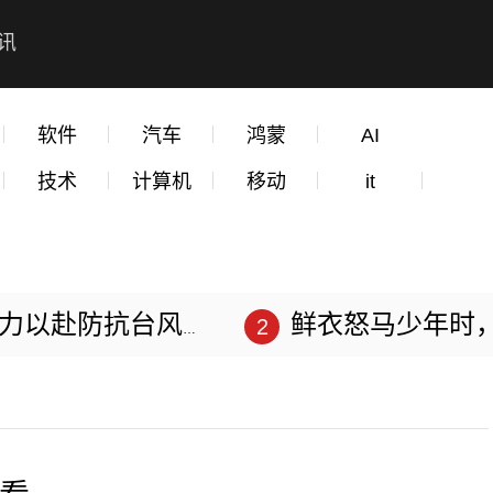
讯
软件
汽车
鸿蒙
AI
技术
计算机
移动
it
赴防抗台风“苏拉”
鲜衣怒马少年时，不负韶