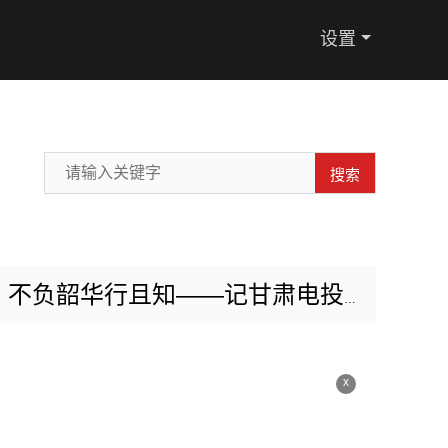
设置
搜索
华行且知——记甘肃电投张掖电厂扩建项目部李特
x