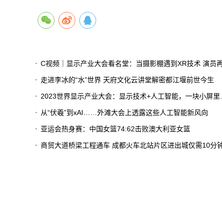
C视频｜显示产业大会看名堂：当摄影棚遇到XR技术 演员再也不用凭想象力演戏
走进李冰的“水”世界 天府文化云讲堂解密都江堰前世今生
2023世界显示产业大会：显示技术+人工智能，一块小屏里看见大世界
从“伏羲”到xAI……外滩大会上透露这些人工智能新风向
亚运会热身赛：中国女篮74:62击败澳大利亚女篮
商贸大道桥梁工程通车 成都火车北站片区进出城仅需10分