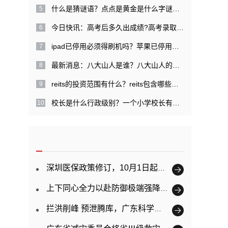
什么是猜谜语？点点是黄金是什么字谜？|每日关注
今日快讯：高考后多久出成绩?高考录取提档是什么意思？
ipad已停用必须得刷机吗？苹果已停用需几天才能解开？
最新消息：八大山人是谁？八大山人的经历是什么？
reits的投资范围有什么？reits包含哪些特点？
校长是什么行政级别？一个小学校长有多大权力？ 精彩看点
深圳医保政策修订，10月1日起正式实施
上下同心全力以赴防御极端强降雨 广东已提前转移超11万人
拦洪削峰 预泄腾库，广东科学调度防御韩江洪水