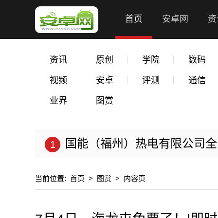
首页
安卓网
资
资讯
原创
学院
数码
视频
安卓
评测
通信
业界
图赏
国能（福州）热电有限公司全力以
当前位置:
首页
>
图赏
>
内容页