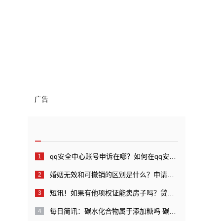
广告
qq安全中心账号申诉在哪？如何在qq安全中心中进行账号申诉？_全球快看点
婚姻无效和可撤销的区别是什么？申请婚姻无效管辖的规定是什么？
短讯！如果有他项权证能卖房子吗？贷款还完后他项权证如何注销？
每日简讯：碳水化合物属于添加糖吗 碳水化合物代表糖吗？