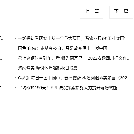
上一篇
下一篇
了
一线探访看落实｜从一个重大项目，看农业县的“工业突围”
国色·白露：露从今夜白，月是故乡明丨一帧中国
乘上这辆时空列车，看“犍为两万里”丨2022安逸四川征文作品赏①
悠然静美 摩诃池畔邂逅秋日晚霞
C视觉·每日一图｜阆中：云蒸霞蔚 构溪河湿地美如画（2023年8月30日）
钟
平均缩短190天！四川法院探索措施大力提升解纷效能