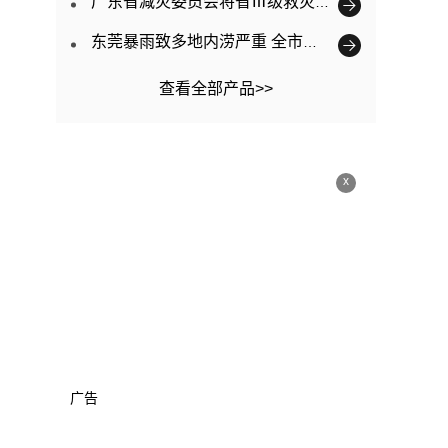
广东省减灾委员会将省Ⅲ级救灾应急响应提升为Ⅱ级
东莞暴雨致多地内涝严重 全市已转移3563人
查看全部产品>>
x
广告