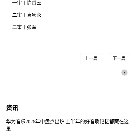
一审丨陈香云
二审丨袁隽永
三审丨张军
上一篇
下一篇
x
资讯
华为音乐2026年中盘点出炉 上半年的好音质记忆都藏在这
里