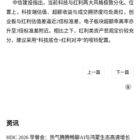
中信建投指出，当前科技与红利两大风格极致分化。位
置上，科技端估值、超额收益与成交拥挤度均处高位，创
业板与红利估值差逼近2倍标准差，电子板块超额乖离率亦
升至3倍标准差附近。相比之下，红利类资产悲观定价较充
分，建议采用“科技底仓+红利对冲”的哑铃配置。
上一篇
下一篇
x
资讯
HDC 2026 早餐会：热气腾腾畅聊AI与鸿蒙生态高速增长