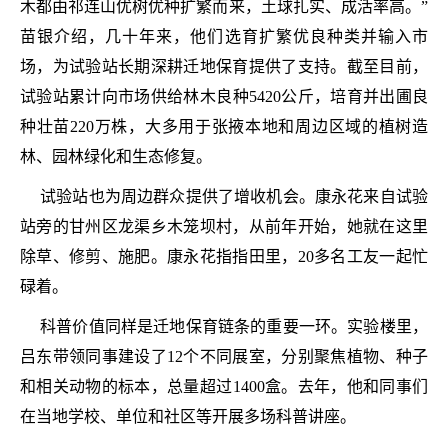
木都由祁连山优树优种扩繁而来，土球扎实、成活率高。”
苗银介绍，几十年来，他们选育扩繁优良种类并输入市
场，为试验站长期深耕迁地保育提供了支持。截至目前，
试验站累计向市场供给林木良种5420公斤，培育并出圃良
种壮苗220万株，大多用于张掖本地和周边区域的植树造
林、园林绿化和生态修复。
试验站也为周边群众提供了增收机会。康永花来自试验
站旁的甘州区龙渠乡木笼坝村，从前年开始，她就在这里
除草、修剪、施肥。康永花指指田里，20多名工友一起忙
碌着。
科普价值同样是迁地保育链条的重要一环。实验楼里，
吕东带领同事建设了12个不同展室，分别聚焦植物、种子
和相关动物的标本，总量超过1400盒。去年，他和同事们
在当地学校、单位和社区等开展多场科普讲座。