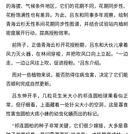
的海拔、气候条件地区，它们的花期不同，花期同步性、
花粉饱满性也有差异。为此，吕东和同事多年观察，绘制
青海云杉无性系间花期同步性图谱，并结合试验站内植树
密度展开行动，提高授粉效率。
前阵子，正值青海云杉开花授粉期，吕东和大伙儿拿着
风力灭火器，在林间穿梭，并把吹风口向上立起。“一边
走，一边让风往上吹，促进授粉。”吕东介绍。
而对一些植物来说，能否防得住病虫害，决定了它们能
否顺利完成自然更新。
吕东伸开手，几粒花生米大小的祁连圆柏球果看似正
常，但仔细看，上面藏着一处针尖大小的空洞，这是寡食
性害虫圆柏大痣小蜂的幼虫化蛹而出的标记。
“祁连圆柏的种子非常关键，它们很少嫁接，大多是靠