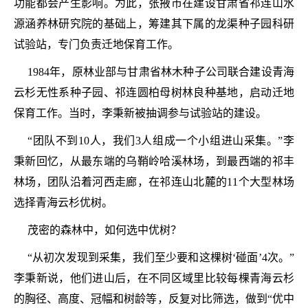
功能都会产生影响。为此，张掖市在建设甘肃省祁连山水
源涵养林研究院的基础上，筹建其下属的龙渠种子园科研
试验站，专门负责迁地保育工作。
1984年，原林业部与甘肃省林木种子公司联合建设青海
云杉无性系种子园、祁连圆柏母树林良种基地，启动迁地
保育工作。当时，李秉新被抽调参与试验站的建设。
“团队不到10人，我们3人组成一个小组进山采集。”李
秉新回忆，从最东端的乌鞘岭哈溪林场，到最西端的祁丰
林场，团队沿着河西走廊，在祁连山北麓的11个大型林场
选择青海云杉优树。
茂密的森林中，如何选中优树？
“从初次发现到采集，我们至少要和这棵树‘碰面’4次。”
李秉新说，他们进山后，在不同区域里比较每棵青海云杉
的胸径、高度、冠幅和树龄等，反复对比筛选，做到“优中