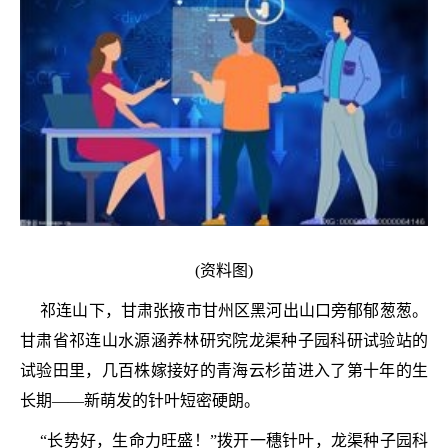
(资料图)
祁连山下，甘肃张掖市甘州区黑河出山口旁郁郁葱葱。
甘肃省祁连山水源涵养林研究院龙渠种子园科研试验站的
试验田里，几百株嫁接好的青海云杉苗进入了第十年的生
长期——新萌发的针叶短密硬朗。
“长势好，生命力旺盛！”拨开一穗针叶，龙渠种子园科