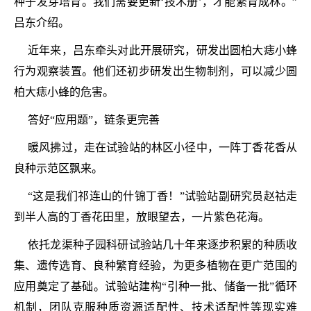
种子发芽培育。我们需要更新‘技术册’，才能繁育成林。”
吕东介绍。
近年来，吕东牵头对此开展研究，研发出圆柏大痣小蜂
行为观察装置。他们还初步研发出生物制剂，可以减少圆
柏大痣小蜂的危害。
答好“应用题”，链条更完善
暖风拂过，走在试验站的林区小径中，一阵丁香花香从
良种示范区飘来。
“这是我们祁连山的什锦丁香！”试验站副研究员赵祜走
到半人高的丁香花田里，放眼望去，一片紫色花海。
依托龙渠种子园科研试验站几十年来逐步积累的种质收
集、遗传选育、良种繁育经验，为更多植物在更广范围的
应用奠定了基础。试验站建构“引种一批、储备一批”循环
机制，团队克服种质资源适配性、技术适配性等现实难