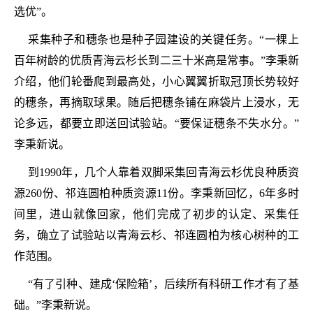
选优”。
采集种子和穗条也是种子园建设的关键任务。“一棵上
百年树龄的优质青海云杉长到二三十米高是常事。”李秉新
介绍，他们轮番爬到最高处，小心翼翼折取冠顶长势较好
的穗条，再摘取球果。随后把穗条铺在麻袋片上浸水，无
论多远，都要立即送回试验站。“要保证穗条不失水分。”
李秉新说。
到1990年，几个人靠着双脚采集回青海云杉优良种质资
源260份、祁连圆柏种质资源11份。李秉新回忆，6年多时
间里，进山就像回家，他们完成了初步的认定、采集任
务，确立了试验站以青海云杉、祁连圆柏为核心树种的工
作范围。
“有了引种、建成‘保险箱’，后续所有科研工作才有了基
础。”李秉新说。