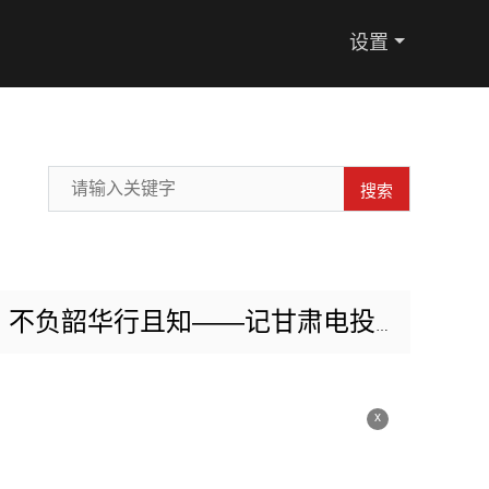
设置
搜索
华行且知——记甘肃电投张掖电厂扩建项目部李特
x