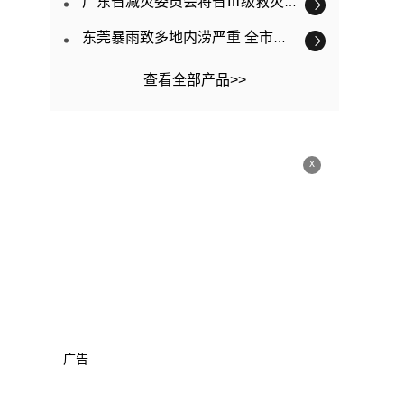
广东省减灾委员会将省Ⅲ级救灾应急响应提升为Ⅱ级
东莞暴雨致多地内涝严重 全市已转移3563人
查看全部产品>>
x
广告