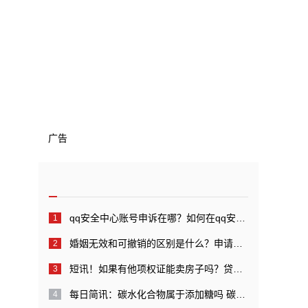
广告
qq安全中心账号申诉在哪？如何在qq安全中心中进行账号申诉？_全球快看点
婚姻无效和可撤销的区别是什么？申请婚姻无效管辖的规定是什么？
短讯！如果有他项权证能卖房子吗？贷款还完后他项权证如何注销？
每日简讯：碳水化合物属于添加糖吗 碳水化合物代表糖吗？