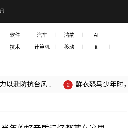
讯
软件
汽车
鸿蒙
AI
技术
计算机
移动
it
赴防抗台风“苏拉”
鲜衣怒马少年时，不负韶