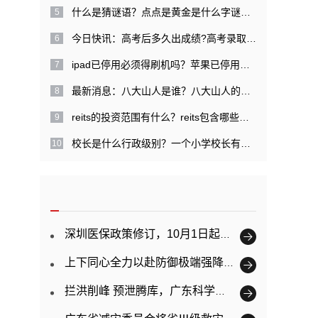
什么是猜谜语？点点是黄金是什么字谜？|每日关注
今日快讯：高考后多久出成绩?高考录取提档是什么意思？
ipad已停用必须得刷机吗？苹果已停用需几天才能解开？
最新消息：八大山人是谁？八大山人的经历是什么？
reits的投资范围有什么？reits包含哪些特点？
校长是什么行政级别？一个小学校长有多大权力？ 精彩看点
深圳医保政策修订，10月1日起正式实施
上下同心全力以赴防御极端强降雨 广东已提前转移超11万人
拦洪削峰 预泄腾库，广东科学调度防御韩江洪水