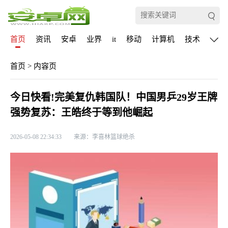
首页
资讯
安卓
业界
it
移动
计算机
技术
通信
首页
>
内容页
今日快看!完美复仇韩国队！中国男乒29岁王牌
强势复苏：王皓终于等到他崛起
2026-05-08 22:34:33
来源：李喜林篮球绝杀