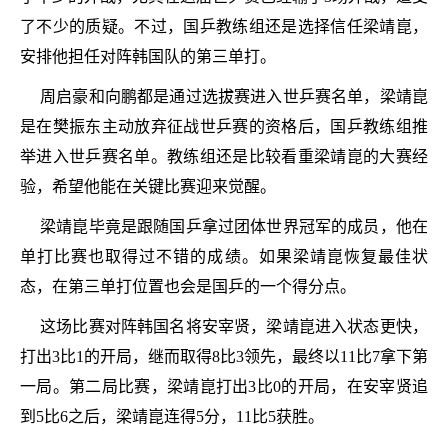
了不少的质疑。不过，国乒教练组还是选择信任梁靖崑，
安排他担任对阵韩国队的第三单打。
周启豪和向鹏都是通过选拔赛进入世乒赛名单，梁靖崑
是在樊振东主动放弃征战世乒赛的资格后，国乒教练组推
举进入世乒赛名单。教练组还是比较看重梁靖崑的大赛经
验，希望他能在关键比赛迎来觉醒。
梁靖崑毕竟是跟随国乒拿过团体世界冠军的成员，他在
单打比赛也取得过不错的成绩。如果梁靖崑恢复最佳状
态，在第三单打位置也会是国乒的一个得分点。
这场比赛对阵韩国名将安宰贤，梁靖崑进入状态更快，
打出3比1的开局，继而取得8比3领先，最终以11比7拿下第
一局。第二局比赛，梁靖崑打出3比0的开局，在安宰贤追
到5比6之后，梁靖崑连得5分，11比5获胜。