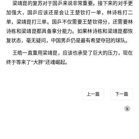
梁靖崑的复苏对于国乒来说非常重要。接下来的对手更
加强大，国乒应该还是会让王楚钦打一单，林诗栋打二
单，梁靖崑打三单。国乒不仅需要王楚钦得分，还需要林
诗栋和梁靖崑都具备拿分能力。如果林诗栋和梁靖崑都恢
复状态，毫无疑问，中国男乒仍是最有希望夺冠的球队。
王皓一直重用梁靖崑，应该也承受了巨大的压力，现在
终于等来了“大胖”还魂崛起。
上一篇
下一篇
x