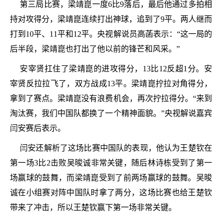
第三局比赛，梁靖崑一度6比9落后，最后他通过多拍相
持对攻得分，梁靖崑连续打出神球，追到了9平。两人继而
打到10平、11平和12平。央视解说员高菡表示：“这一局的
后半段，梁靖崑也打出了他以前的锋芒和风采。”
安宰贤扛住了梁靖崑的进攻得分，13比12反超1分。安
宰贤反拉拉飞了，双方战成13平。梁靖崑拧拉对角得分，
拿到了赛点。梁靖崑没有浪费机会，再次拧拉得分。“来到
淘汰赛，我们中国队都换了一个精神面貌。”央视解说嘉宾
闫安赛后表示。
闫安还解析了这场比赛中国队的表现，他认为王楚钦在
第一场3比2击败吴晙诚非常关键，随后林诗栋受到了第一
场赢球的鼓舞，而梁靖崑受到了前两场赢球的鼓舞。吴晙
诚在小组赛对阵中国队时拿了两分，这场比赛也给王楚钦
带来了冲击，所以王楚钦赢下第一场非常关键。