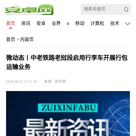
首页
资讯
安卓
业界
it
移动
计算机
技术
通信
首页
>
内容页
微动态丨中老铁路老挝段启用行李车开展行包
运输业务
2026-06-22 15:27:34
来源：新华网