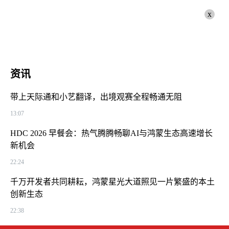
x
资讯
带上天际通和小艺翻译，出境观赛全程畅通无阻
13:07
HDC 2026 早餐会：热气腾腾畅聊AI与鸿蒙生态高速增长
新机会
22:24
千万开发者共同耕耘，鸿蒙星光大道照见一片繁盛的本土
创新生态
22:38