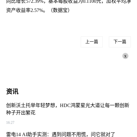
同比增长572.39%，基本每股收益为0.1100元，加权平均净
资产收益率2.57%。（数据宝）
上一篇
下一篇
x
资讯
创新沃土托举年轻梦想，HDC鸿蒙星光大道让每一颗创新
种子开出繁花
16:27
雷电14 AI助手实测：遇到问题不用慌，问它就对了