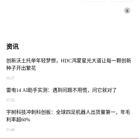
x
资讯
创新沃土托举年轻梦想，HDC鸿蒙星光大道让每一颗创新
种子开出繁花
16:27
雷电14 AI助手实测：遇到问题不用慌，问它就对了
17:25
宇树科技冲刺科创板：全球四足机器人出货量第一，年毛
利率超60%
11:44