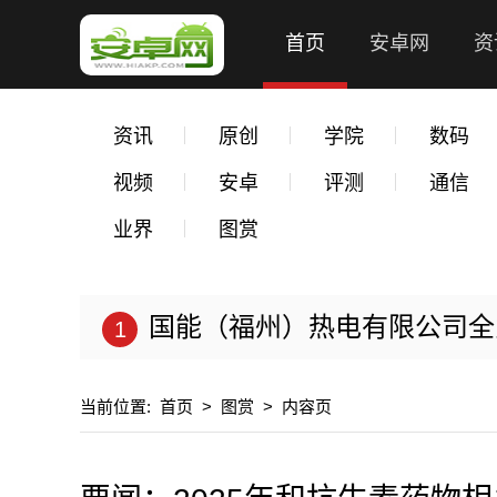
首页
安卓网
资
资讯
原创
学院
数码
视频
安卓
评测
通信
业界
图赏
国能（福州）热电有限公司全力以
当前位置:
首页
>
图赏
>
内容页