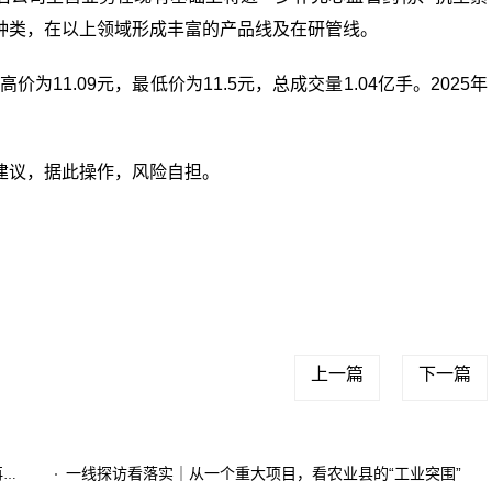
种类，在以上领域形成丰富的产品线及在研管线。
为11.09元，最低价为11.5元，总成交量1.04亿手。2025年
建议，据此操作，风险自担。
：
抗生素药物概念
上一篇
下一篇
了
一线探访看落实｜从一个重大项目，看农业县的“工业突围”