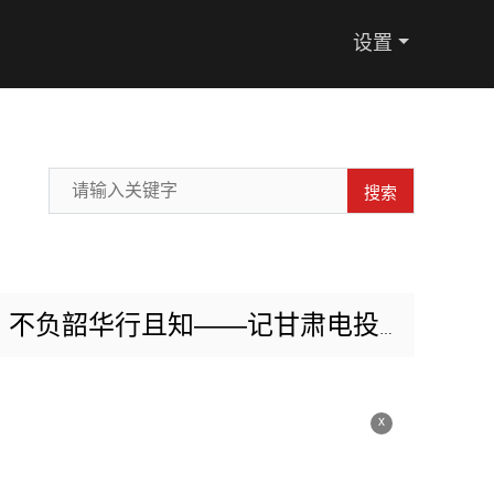
设置
搜索
华行且知——记甘肃电投张掖电厂扩建项目部李特
x