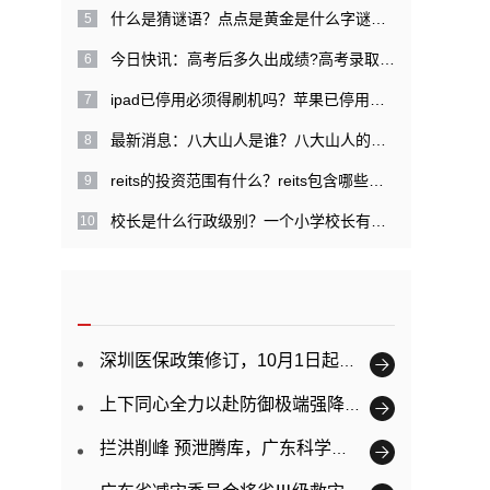
什么是猜谜语？点点是黄金是什么字谜？|每日关注
今日快讯：高考后多久出成绩?高考录取提档是什么意思？
ipad已停用必须得刷机吗？苹果已停用需几天才能解开？
最新消息：八大山人是谁？八大山人的经历是什么？
reits的投资范围有什么？reits包含哪些特点？
校长是什么行政级别？一个小学校长有多大权力？ 精彩看点
深圳医保政策修订，10月1日起正式实施
上下同心全力以赴防御极端强降雨 广东已提前转移超11万人
拦洪削峰 预泄腾库，广东科学调度防御韩江洪水