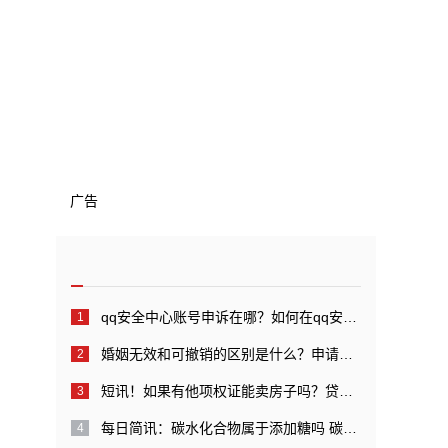
广告
qq安全中心账号申诉在哪？如何在qq安全中心中进行账号申诉？_全球快看点
婚姻无效和可撤销的区别是什么？申请婚姻无效管辖的规定是什么？
短讯！如果有他项权证能卖房子吗？贷款还完后他项权证如何注销？
每日简讯：碳水化合物属于添加糖吗 碳水化合物代表糖吗？