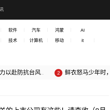
讯
软件
汽车
鸿蒙
AI
技术
计算机
移动
it
赴防抗台风“苏拉”
鲜衣怒马少年时，不负韶