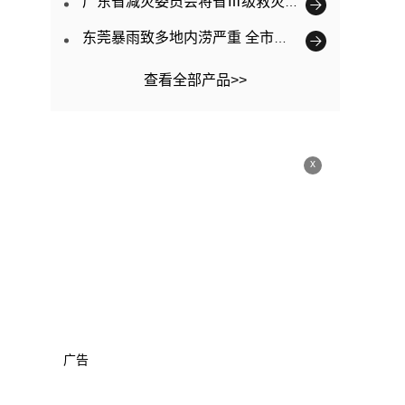
广东省减灾委员会将省Ⅲ级救灾应急响应提升为Ⅱ级
东莞暴雨致多地内涝严重 全市已转移3563人
查看全部产品>>
x
广告