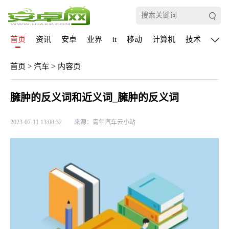
首页
资讯
安卓
业界
it
移动
计算机
技术
通信
>
首页
>
汽车
内容页
臃肿的反义词和近义词_臃肿的反义词
2023-07-11 13:08:32
来源：青年汽车云小站