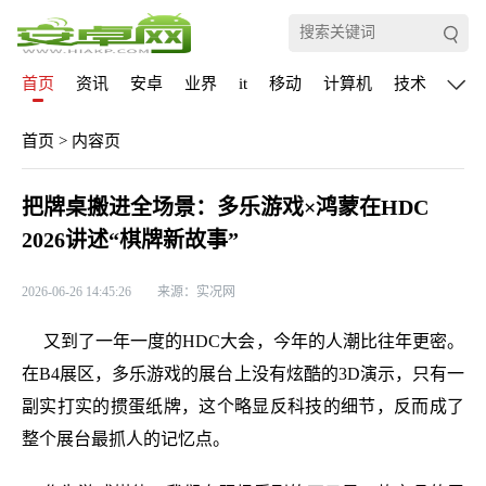
首页
资讯
安卓
业界
it
移动
计算机
技术
通信
首页
>
内容页
把牌桌搬进全场景：多乐游戏×鸿蒙在HDC
2026讲述“棋牌新故事”
2026-06-26 14:45:26
来源：实况网
又到了一年一度的HDC大会，今年的人潮比往年更密。
在B4展区，多乐游戏的展台上没有炫酷的3D演示，只有一
副实打实的掼蛋纸牌，这个略显反科技的细节，反而成了
整个展台最抓人的记忆点。