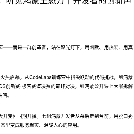
C，听见鸿蒙生态万千开发者的创新声
声——而是一群创造者，站在聚光灯下，用幽默、用热爱、用真
6）火热启幕。从CodeLabs训练营中指尖跃动的代码挑战，到鸿蒙
yOS创新赛·极客赛道决赛的巅峰对决，到鸿蒙公开课上大咖拆解
共鸣。
大开麦》同期开播。七组鸿蒙开发者从幕后走到台前，用脱口秀
生态里变成服务现实、温暖人心的应用。