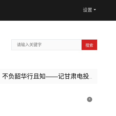
设置
搜索
华行且知——记甘肃电投张掖电厂扩建项目部李特
x