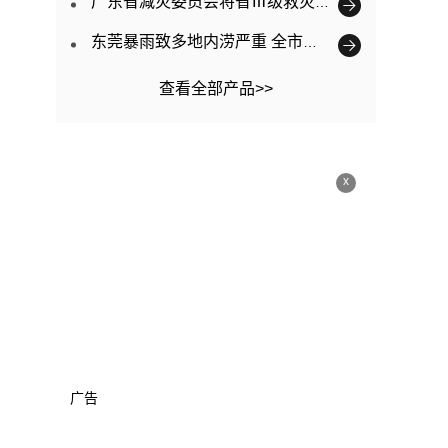
广东省减灾委员会将省Ⅲ级救灾应急响应提升为Ⅱ级
东莞暴雨致多地内涝严重 全市已转移3563人
查看全部产品>>
x
广告