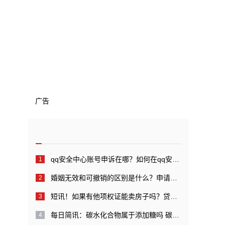
广告
qq安全中心账号申诉在哪？如何在qq安全中心中进行账号申诉？_全球快看点
婚姻无效和可撤销的区别是什么？申请婚姻无效管辖的规定是什么？
短讯！如果有他项权证能卖房子吗？贷款还完后他项权证如何注销？
每日简讯：碳水化合物属于添加糖吗 碳水化合物代表糖吗？