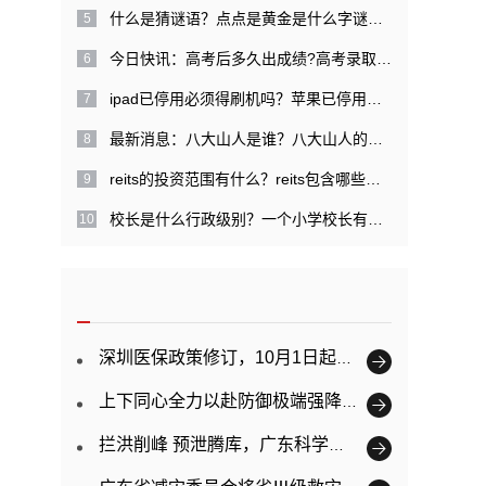
什么是猜谜语？点点是黄金是什么字谜？|每日关注
今日快讯：高考后多久出成绩?高考录取提档是什么意思？
ipad已停用必须得刷机吗？苹果已停用需几天才能解开？
最新消息：八大山人是谁？八大山人的经历是什么？
reits的投资范围有什么？reits包含哪些特点？
校长是什么行政级别？一个小学校长有多大权力？ 精彩看点
深圳医保政策修订，10月1日起正式实施
上下同心全力以赴防御极端强降雨 广东已提前转移超11万人
拦洪削峰 预泄腾库，广东科学调度防御韩江洪水