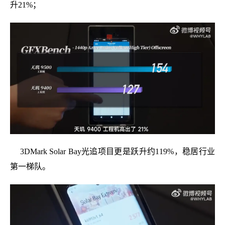
升21%；
3DMark Solar Bay光追项目更是跃升约119%，稳居行业
第一梯队。