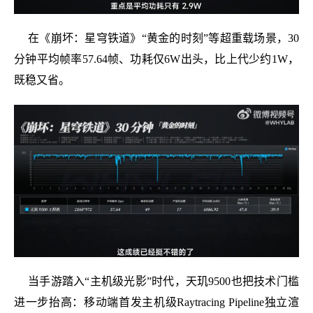
在《崩坏：星穹铁道》“黄金的时刻”等超重载场景，30
分钟平均帧率57.64帧、功耗仅6W出头，比上代少约1W，
既稳又省。
当手游踏入“主机级光影”时代，天玑9500也把技术门槛
进一步抬高：移动端首发主机级Raytracing Pipeline独立渲