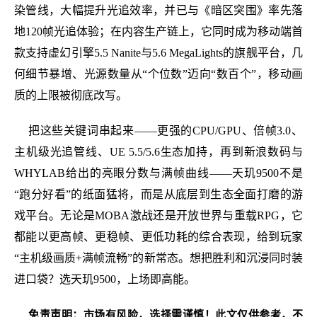
染管线，大幅提升光追效率，并已与《暗区突围》率先落
地120帧光追体验；在内容生产链上，它同时成为移动端首
款支持虚幻引擎5.5 Nanite与5.6 MegaLights的旗舰平台，几
何细节暴增、光源数量从“个位数”迈向“数百个”，移动画
质的上限被彻底改写。
把这些关键词串起来——更强的CPU/GPU、倍帧3.0、
主机级光追管线、UE 5.5/5.6生态加持，再到新浪数码与
WHYLAB给出的亮眼分数与满帧曲线——天玑9500不是
“跑分好看”的纸面猛将，而是从底层到生态全面打磨的游
戏平台。无论是MOBA激战还是开放世界与重载RPG，它
都能以更高帧、更稳帧、更低功耗的综合表现，给到玩家
“主机级画质+满帧流畅”的新常态。想把胜利和沉浸同时装
进口袋？选天玑9500，上场即高能。
免责声明：市场有风险，选择需谨慎！此文仅供参考，不