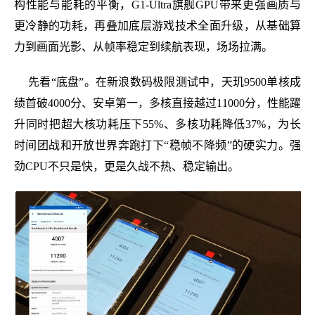
构性能与能耗的平衡，G1-Ultra旗舰GPU带来更强画质与
更冷静的功耗，再叠加底层游戏技术全面升级，从基础算
力到画面光影、从帧率稳定到续航表现，场场拉满。
先看“底盘”。在新浪数码极限测试中，天玑9500单核成
绩首破4000分、安卓第一，多核直接越过11000分，性能躍
升同时把超大核功耗压下55%、多核功耗降低37%，为长
时间团战和开放世界奔跑打下“稳帧不降频”的硬实力。强
劲CPU不只是快，更是久战不热、稳定输出。