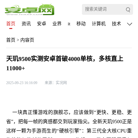
首页
资讯
安卓
业界
it
移动
计算机
技术
通信
首页
>
内容页
天玑9500实测安卓首破4000单核，多核直上
11000+
2025-09-23 16:16:09
来源：实况网
一块真正懂游戏的旗舰芯，应该做到“更快、更稳、更
省”，把每一帧的爽感都交到玩家指尖。全新天玑9500正是
这样一颗为手游而生的“硬核引擎”：第三代全大核CPU重