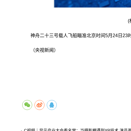
神舟二十三号载人飞船瞄准北京时间5月24日2
（央视新闻）
关键词：
时间
张志远
新闻
飞船
发射
瞄准
C视频｜显示产业大会看名堂：当摄影棚遇到XR技术 演员再也不用凭想象力演戏