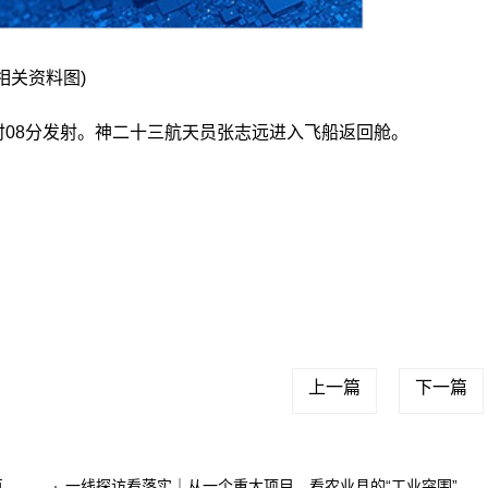
(相关资料图)
3时08分发射。神二十三航天员张志远进入飞船返回舱。
神舟
北京
神舟二十三号
央视
张志远
飞船
航天员
上一篇
下一篇
了
一线探访看落实｜从一个重大项目，看农业县的“工业突围”