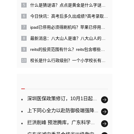
什么是猜谜语？点点是黄金是什么字谜？|每日关注
今日快讯：高考后多久出成绩?高考录取提档是什么意思？
ipad已停用必须得刷机吗？苹果已停用需几天才能解开？
最新消息：八大山人是谁？八大山人的经历是什么？
reits的投资范围有什么？reits包含哪些特点？
校长是什么行政级别？一个小学校长有多大权力？ 精彩看点
深圳医保政策修订，10月1日起正式实施
上下同心全力以赴防御极端强降雨 广东已提前转移超11万人
拦洪削峰 预泄腾库，广东科学调度防御韩江洪水