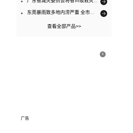
广东省减灾委员会将省Ⅲ级救灾应急响应提升为Ⅱ级
东莞暴雨致多地内涝严重 全市已转移3563人
查看全部产品>>
x
广告