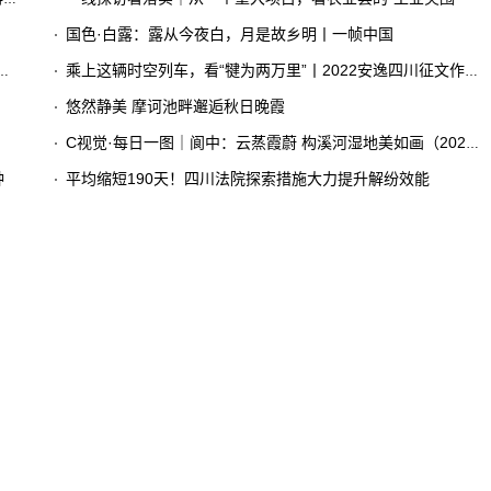
国色·白露：露从今夜白，月是故乡明丨一帧中国
乘上这辆时空列车，看“犍为两万里”丨2022安逸四川征文作品赏①
悠然静美 摩诃池畔邂逅秋日晚霞
C视觉·每日一图｜阆中：云蒸霞蔚 构溪河湿地美如画（2023年8月30日）
钟
平均缩短190天！四川法院探索措施大力提升解纷效能