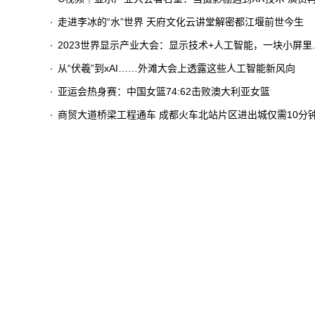
走进李冰的“水”世界 天府文化云讲堂解密都江堰前世今生
2023世界显示产业大会：显示技术+人工智能，一块小屏里看见大世界
从“伏羲”到xAI……外滩大会上透露这些人工智能新风向
亚运会热身赛：中国女篮74:62击败澳大利亚女篮
商贸大道桥梁工程通车 成都火车北站片区进出城仅需10分