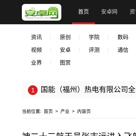
首页
安卓网
资
资讯
原创
学院
数码
视频
安卓
评测
通信
业界
图赏
国能（福州）热电有限公司全力以
当前位置:
首页
>
产业
>
内容页