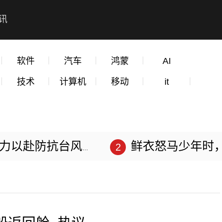
讯
软件
汽车
鸿蒙
AI
技术
计算机
移动
it
赴防抗台风“苏拉”
鲜衣怒马少年时，不负韶