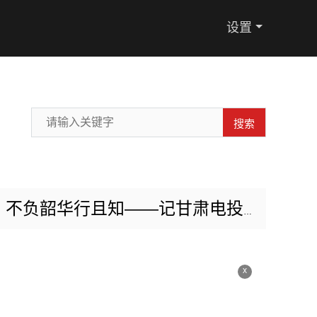
设置
搜索
华行且知——记甘肃电投张掖电厂扩建项目部李特
x