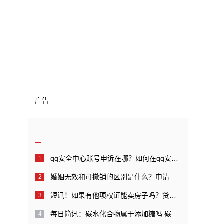
广告
qq安全中心账号申诉在哪？如何在qq安全中心中进行账号申诉？_全球快看点
婚姻无效和可撤销的区别是什么？申请婚姻无效管辖的规定是什么？
短讯！如果有他项权证能卖房子吗？贷款还完后他项权证如何注销？
每日简讯：碳水化合物属于添加糖吗 碳水化合物代表糖吗？