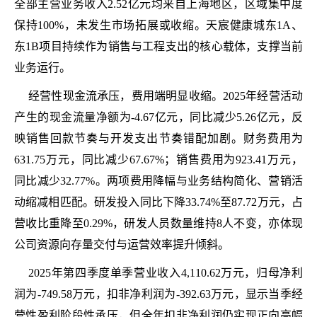
全部主营业务收入2.52亿元均来自上海地区，区域集中度
保持100%，未发生市场拓展或收缩。天宸健康城东1A、
东1B项目持续作为销售与工程支出的核心载体，支撑当前
业务运行。
经营性现金流承压，费用端明显收缩。2025年经营活动
产生的现金流量净额为-4.67亿元，同比减少5.26亿元，反
映销售回款节奏与开发支出节奏错配加剧。财务费用为
631.75万元，同比减少67.67%；销售费用为923.41万元，
同比减少32.77%。两项费用降幅与业务结构简化、营销活
动缩减相匹配。研发投入同比下降33.74%至87.72万元，占
营收比重降至0.29%，研发人员数量维持8人不变，亦体现
公司资源向存量交付与运营效率提升倾斜。
2025年第四季度单季营业收入4,110.62万元，归母净利
润为-749.58万元，扣非净利润为-392.63万元，显示当季经
营性盈利阶段性承压，但全年扣非净利润仍实现正向高幅