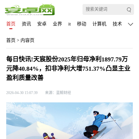
首页
资讯
安卓
业界
it
移动
计算机
技术
通信
首页
>
内容页
每日快讯!天宸股份2025年归母净利1897.79万
元降40.84%，扣非净利大增751.37%凸显主业
盈利质量改善
2026-04-30 15:07:39
来源：蓝鲸财经