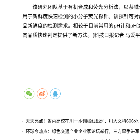
该研究团队基于有机合成和荧光分析法，以萘酰亚胺
用于新鲜度快速检测的小分子荧光探针。该探针可对pH
品新鲜度的检测需求。相较于目前常用的pH计和p
肉品质快速判定提供了新方法。(科技日报记者 马爱
天天亮点！省内高校在川一本调档线出炉：川大文科606分，电子科大理科646分（持续更新）
环球今热点：绿色交通产业企业家论坛举行，三方牵手进军重卡领域