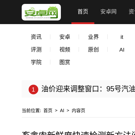
首页
安卓网
资
资讯
安卓
业界
it
评测
视频
原创
AI
学院
图赏
油价迎来调整窗口：95号汽油
当前位置:
首页
>
AI
>
内容页