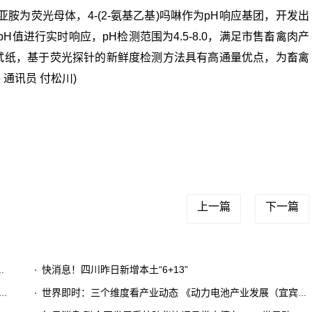
为荧光母体，4-(2-氨基乙基)吗啉作为pH响应基团，开发出
值进行实时响应，pH检测范围为4.5-8.0，满足市售畜禽肉产
H试纸，基于荧光探针的新鲜度检测方法具有高通量优点，为畜禽
平
通讯员 付松川)
关键词：
上一篇
下一篇
快消息！四川昨日新增本土“6+13”
世界即时：三个维度看产业动态 《动力电池产业发展（宜宾）指数》发布