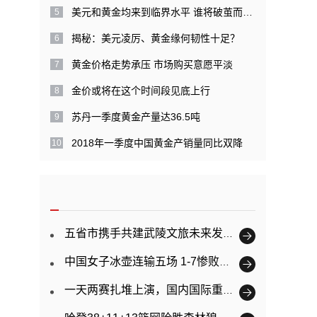
美元和黄金均来到临界水平 谁将破茧而出？
揭秘：美元凌厉、黄金缘何韧性十足？
黄金价格走势承压 市场购买意愿平淡
金价或将在这个时间段见底上行
苏丹一季度黄金产量达36.5吨
2018年一季度中国黄金产销量同比双降
五省市携手共建武陵文旅未来发展新规划
中国女子冰壶连输五场 1-7惨败韩国
一天两赛扎堆上演，国内国际重大赛事为何青睐河南？