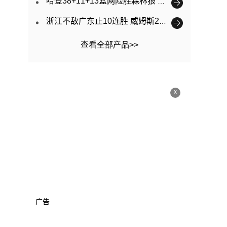
哈登38+11+13篮网险胜森林狼 欧文27+7唐斯31+12
浙江不敌广东止10连胜 威姆斯26+7+6朱旭航31+8
查看全部产品>>
x
广告