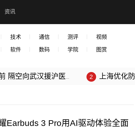
资讯
技术
通信
测评
视频
软件
数码
学院
图赏
空向武汉援沪医生“道谢”
上海优化防
rbuds 3 Pro用AI驱动体验全面