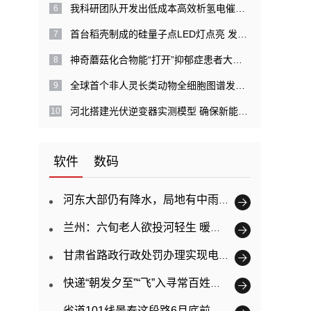
我科研团队开发出低成本高效析氢电催化剂 展示在工业电解水制氢中的应用潜力
首台稻壳制成的硅量子点LED灯点亮 发光效率超过20%
神奇蘑菇化合物能“打开”抑郁症患者大脑 使大脑区域能够更自由地相互交谈
全球首个非人灵长类动物全细胞图谱发布 为缩短药物研发时间提供助力
河北搭建光伏逆变器实测模型 确保新能源安全稳定并网运行
软件
数码
河东大部仍有降水，局地有中雨（雪） 今明两天 甘肃各地气温明显下降
兰州：六旬老人欲投河轻生 暖心的哥温言劝慰化解危机
甘肃省路政行政处罚办理实现电子化
快递“朝发夕至”“飞”入寻常百姓家 兰州快递服务体系日臻完善
省道101线景泰这段路6月底前半幅路面封闭施工