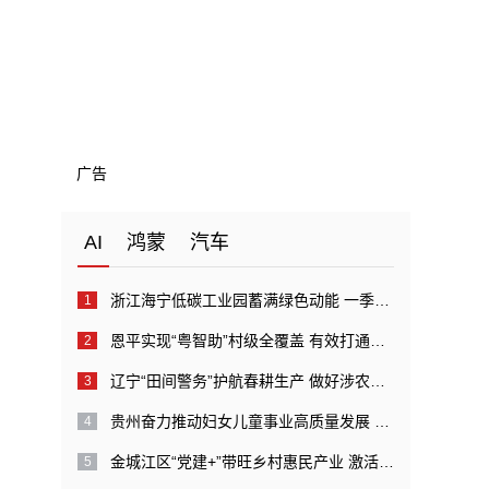
广告
AI
鸿蒙
汽车
浙江海宁低碳工业园蓄满绿色动能 一季度分布式光伏新增量达到2万千瓦
恩平实现“粤智助”村级全覆盖 有效打通政务服务向基层延伸“最后一公里”
辽宁“田间警务”护航春耕生产 做好涉农资领域违法犯罪打击工作
贵州奋力推动妇女儿童事业高质量发展 不断提高妇女儿童获得感幸福感安全感
金城江区“党建+”带旺乡村惠民产业 激活绿色产业发展动能