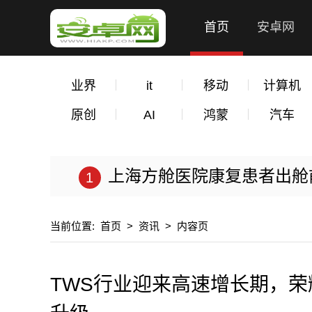
首页
安卓网
业界
it
移动
计算机
原创
AI
鸿蒙
汽车
上海方舱医院康复患者出舱前 隔
当前位置:
首页
>
资讯
>
内容页
TWS行业迎来高速增长期，荣耀Ea